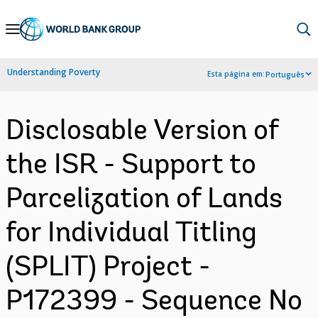
Skip
to
Main
Understanding Poverty
Esta página em:
Português
Navigation
Disclosable Version of
the ISR - Support to
Parcelization of Lands
for Individual Titling
(SPLIT) Project -
P172399 - Sequence No