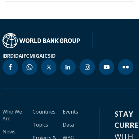
IBRD
IDA
IFC
MIGA
ICSID
Who We
Countries
Events
STAY
Are
CURR
Topics
Data
News
WITH
Projects &
WBG