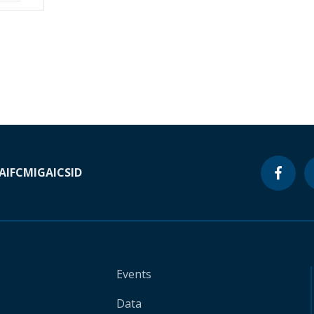
A
IFC
MIGA
ICSID
Events
Data