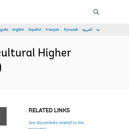
uguês
English
Español
Français
Русский
العربية
ultural Higher
)
RELATED LINKS
See documents related to the
project(s)