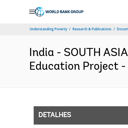
Skip
to
Main
Understanding Poverty
Research & Publications
Docume
Navigation
India - SOUTH ASIA
Education Project -
DETALHES