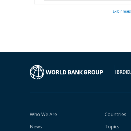
Exibir mais
IBRD
ID
Who We Are
Countries
News
Topics