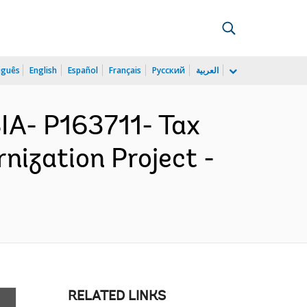
uguês
English
Español
Français
Русский
العربية
A- P163711- Tax
nization Project -
RELATED LINKS