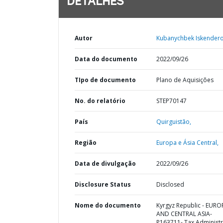
DETALHES
Autor
Kubanychbek Iskendero
Data do documento
2022/09/26
TIpo de documento
Plano de Aquisições
No. do relatório
STEP70147
País
Quirguistão,
Região
Europa e Ásia Central,
Data de divulgação
2022/09/26
Disclosure Status
Disclosed
Nome do documento
Kyrgyz Republic - EURO
AND CENTRAL ASIA-
P163711- Tax Administr