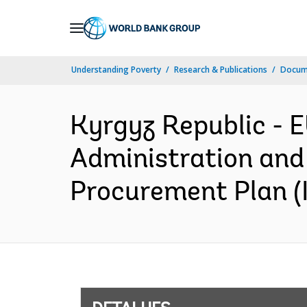
Skip
to
Main
Understanding Poverty
Research & Publications
Docume
Navigation
Kyrgyz Republic -
Administration and 
Procurement Plan (I