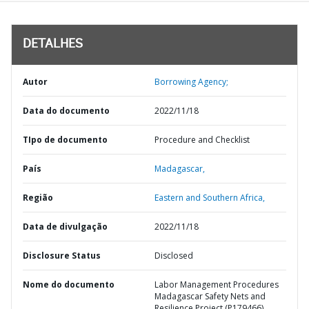
DETALHES
Autor
Borrowing Agency;
Data do documento
2022/11/18
TIpo de documento
Procedure and Checklist
País
Madagascar,
Região
Eastern and Southern Africa,
Data de divulgação
2022/11/18
Disclosure Status
Disclosed
Nome do documento
Labor Management Procedures
Madagascar Safety Nets and
Resilience Project (P179466)