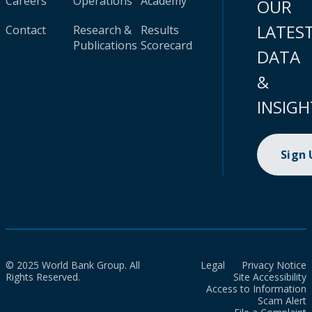
Careers
Operations
Academy
OUR
LATES
Contact
Research &
Results
Publications
Scorecard
DATA
&
INSIGH
Sign
© 2025 World Bank Group. All
Legal
Privacy Notice
Rights Reserved.
Site Accessibility
Access to Information
Scam Alert