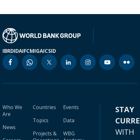
IBRD
IDA
IFC
MIGA
ICSID
Who We
Countries
Events
STAY
Are
CURR
Topics
Data
News
WITH
Projects &
WBG