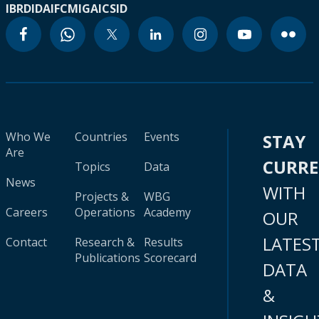
IBRD
IDA
IFC
MIGA
ICSID
Who We
Countries
Events
STAY
Are
CURR
Topics
Data
News
WITH
Projects &
WBG
Careers
Operations
Academy
OUR
LATES
Contact
Research &
Results
Publications
Scorecard
DATA
&