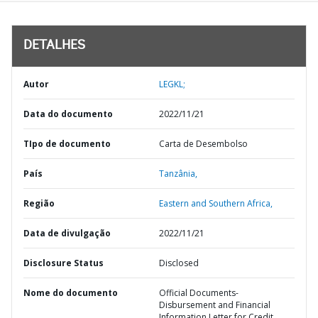
DETALHES
Autor
LEGKL;
Data do documento
2022/11/21
TIpo de documento
Carta de Desembolso
País
Tanzânia,
Região
Eastern and Southern Africa,
Data de divulgação
2022/11/21
Disclosure Status
Disclosed
Nome do documento
Official Documents-
Disbursement and Financial
Information Letter for Credit