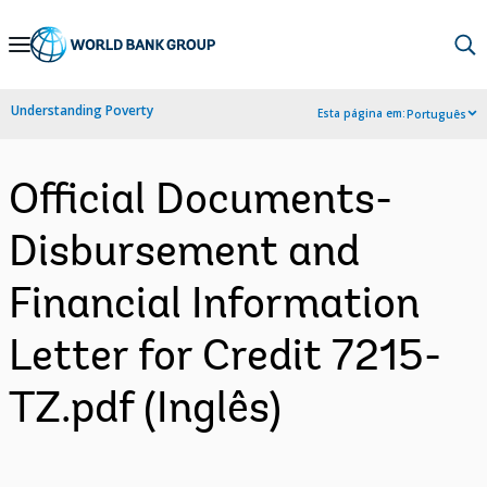
Skip
to
Main
Understanding Poverty
Esta página em:
Português
Navigation
Official Documents-
Disbursement and
Financial Information
Letter for Credit 7215-
TZ.pdf (Inglês)