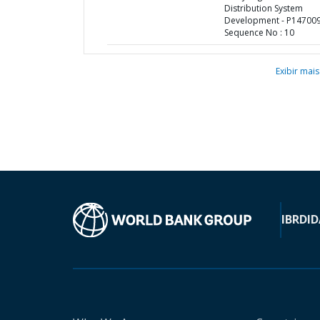
Distribution System
Development - P147009
Sequence No : 10
Exibir mais
IBRD
ID