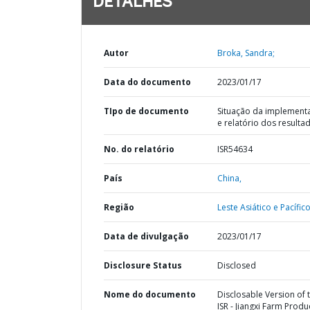
DETALHES
Autor
Broka, Sandra;
Data do documento
2023/01/17
TIpo de documento
Situação da implement
e relatório dos resulta
No. do relatório
ISR54634
País
China,
Região
Leste Asiático e Pacífico
Data de divulgação
2023/01/17
Disclosure Status
Disclosed
Nome do documento
Disclosable Version of 
ISR - Jiangxi Farm Produ