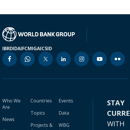
IBRD
IDA
IFC
MIGA
ICSID
Who We
Countries
Events
STAY
Are
CURR
Topics
Data
News
WITH
Projects &
WBG