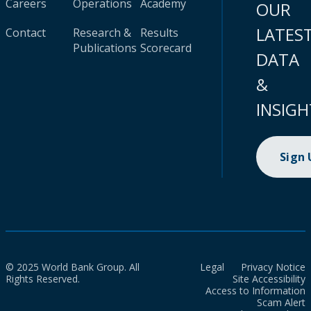
Careers
Operations
Academy
OUR
LATES
Contact
Research &
Results
Publications
Scorecard
DATA
&
INSIGH
Sign
© 2025 World Bank Group. All
Legal
Privacy Notice
Rights Reserved.
Site Accessibility
Access to Information
Scam Alert