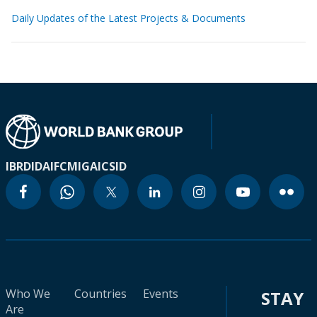
Daily Updates of the Latest Projects & Documents
IBRD
IDA
IFC
MIGA
ICSID
Who We
Countries
Events
STAY
Are