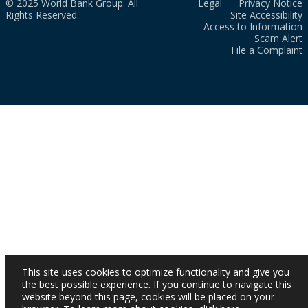
© 2025 World Bank Group. All
Legal
Privacy Notice
Rights Reserved.
Site Accessibility
Access to Information
Scam Alert
File a Complaint
This site uses cookies to optimize functionality and give you
the best possible experience. If you continue to navigate this
website beyond this page, cookies will be placed on your