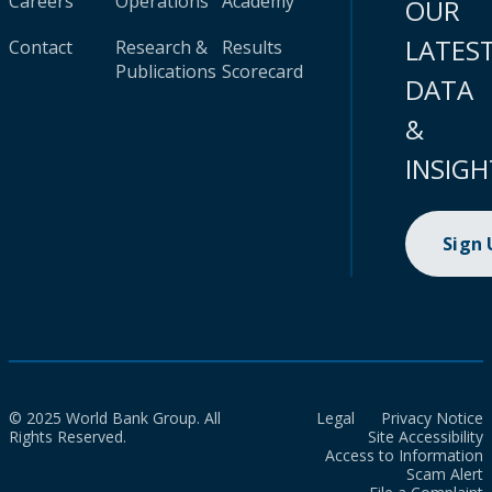
Careers
Operations
Academy
OUR
LATES
Contact
Research &
Results
Publications
Scorecard
DATA
&
INSIGH
Sign
© 2025 World Bank Group. All
Legal
Privacy Notice
Rights Reserved.
Site Accessibility
Access to Information
Scam Alert