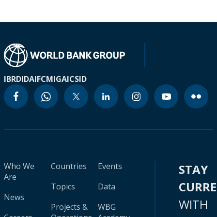
IBRD
IDA
IFC
MIGA
ICSID
Who We
Countries
Events
STAY
Are
CURR
Topics
Data
News
WITH
Projects &
WBG