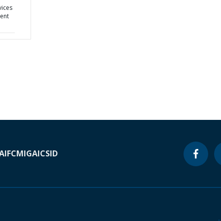
vices
ment
A
IFC
MIGA
ICSID