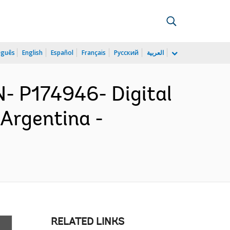
uguês
English
Español
Français
Русский
العربية
 P174946- Digital
 Argentina -
RELATED LINKS