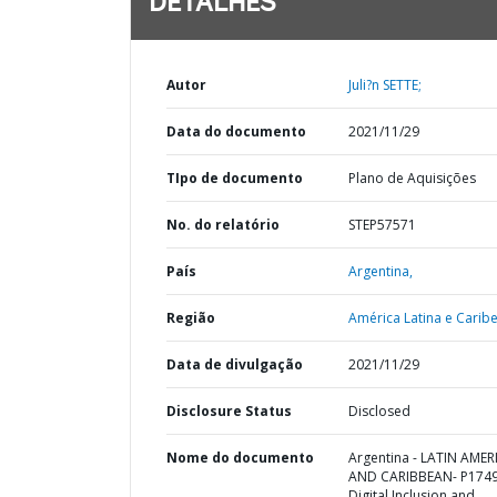
DETALHES
Autor
Juli?n SETTE;
Data do documento
2021/11/29
TIpo de documento
Plano de Aquisições
No. do relatório
STEP57571
País
Argentina,
Região
América Latina e Caribe
Data de divulgação
2021/11/29
Disclosure Status
Disclosed
Nome do documento
Argentina - LATIN AMER
AND CARIBBEAN- P1749
Digital Inclusion and