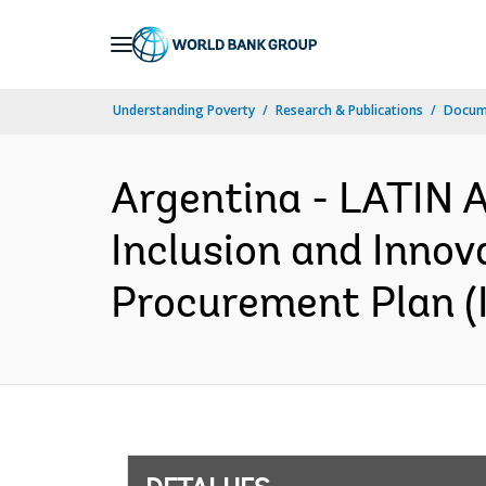
Skip
to
Main
Understanding Poverty
Research & Publications
Docume
Navigation
Argentina - LATIN
Inclusion and Innova
Procurement Plan (I