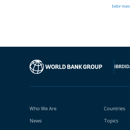
Exibir mais
IBRD
ID
Who We Are
Countries
News
Topics