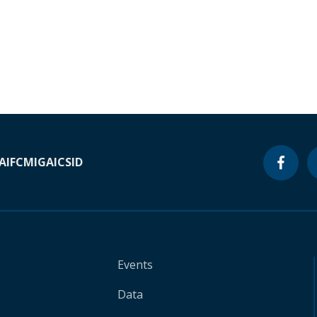
A
IFC
MIGA
ICSID
Events
Data