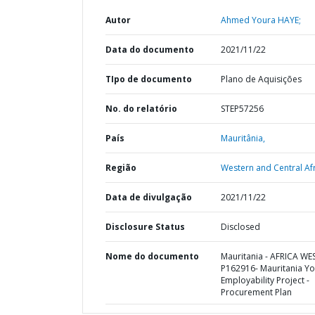
Autor
Ahmed Youra HAYE;
Data do documento
2021/11/22
TIpo de documento
Plano de Aquisições
No. do relatório
STEP57256
País
Mauritânia,
Região
Western and Central Afr
Data de divulgação
2021/11/22
Disclosure Status
Disclosed
Nome do documento
Mauritania - AFRICA WE
P162916- Mauritania Yo
Employability Project -
Procurement Plan