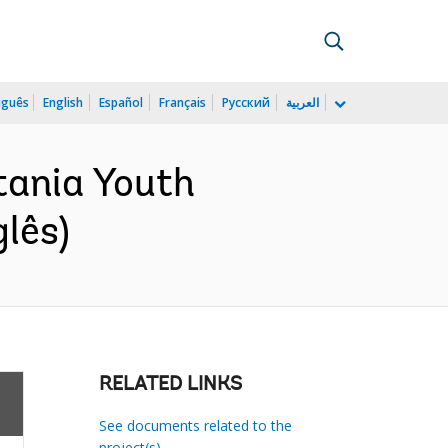
uguês
English
Español
Français
Русский
العربية
tania Youth
lês)
RELATED LINKS
See documents related to the
project(s)