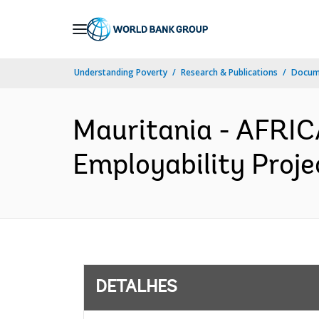
Skip
to
Main
Understanding Poverty
Research & Publications
Docume
Navigation
Mauritania - AFRI
Employability Proje
DETALHES