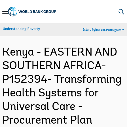
Skip
to
Main
Understanding Poverty
Esta página em:
Português
Navigation
Kenya - EASTERN AND
SOUTHERN AFRICA-
P152394- Transforming
Health Systems for
Universal Care -
Procurement Plan