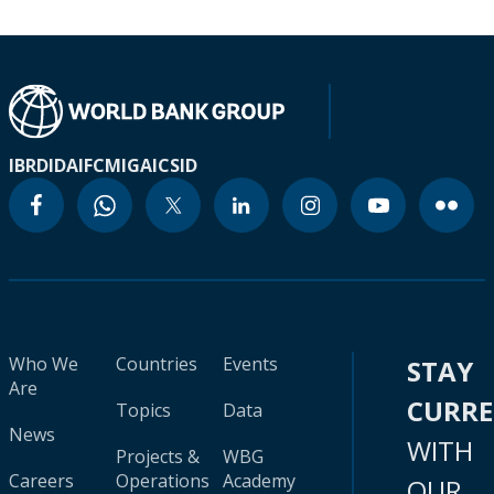
IBRD
IDA
IFC
MIGA
ICSID
Who We
Countries
Events
STAY
Are
CURR
Topics
Data
News
WITH
Projects &
WBG
Careers
Operations
Academy
OUR