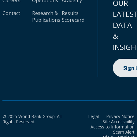
Careers
Operations
Academy
OUR
LATES
Contact
Research &
Results
Publications
Scorecard
DATA
&
INSIGH
Sign
© 2025 World Bank Group. All
Legal
Privacy Notice
Rights Reserved.
Site Accessibility
Access to Information
Scam Alert