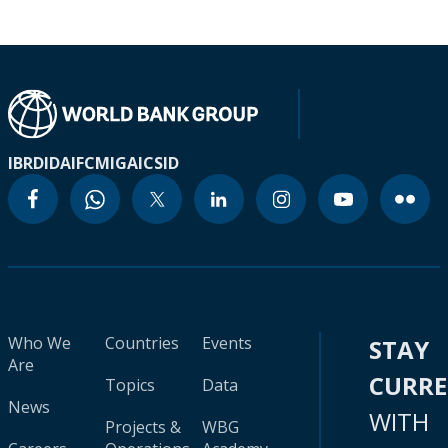
IBRD
IDA
IFC
MIGA
ICSID
Who We
Countries
Events
STAY
Are
CURR
Topics
Data
News
WITH
Projects &
WBG