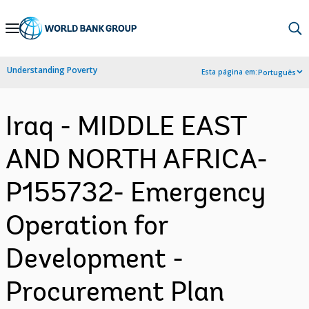
Skip
to
Main
Understanding Poverty
Esta página em:
Português
Navigation
Iraq - MIDDLE EAST
AND NORTH AFRICA-
P155732- Emergency
Operation for
Development -
Procurement Plan