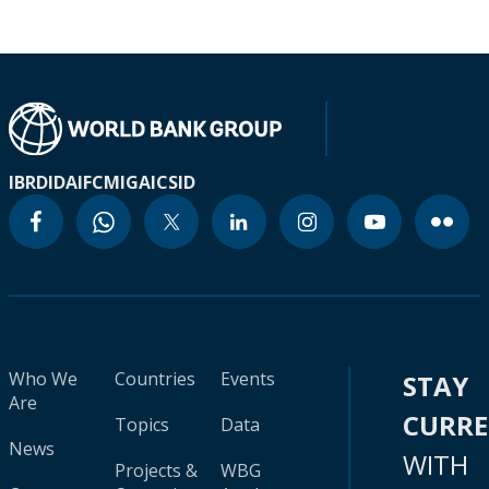
IBRD
IDA
IFC
MIGA
ICSID
Who We
Countries
Events
STAY
Are
CURR
Topics
Data
News
WITH
Projects &
WBG