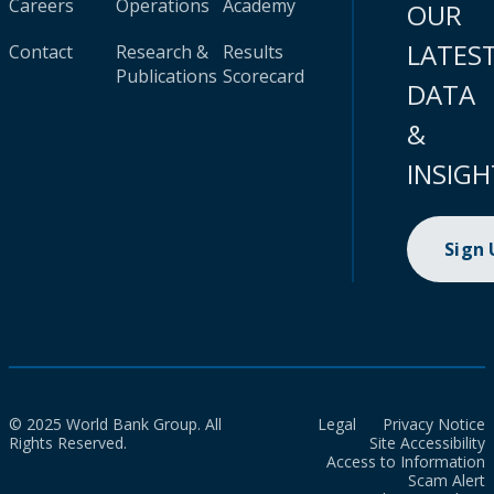
Careers
Operations
Academy
OUR
LATES
Contact
Research &
Results
Publications
Scorecard
DATA
&
INSIGH
Sign
© 2025 World Bank Group. All
Legal
Privacy Notice
Rights Reserved.
Site Accessibility
Access to Information
Scam Alert