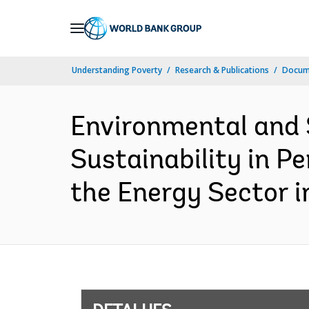
Skip
to
Main
Understanding Poverty
Research & Publications
Docume
Navigation
Environmental and
Sustainability in P
the Energy Sector i