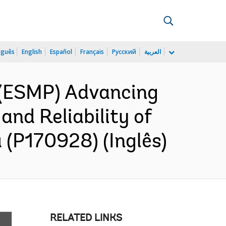
uguês
English
Español
Français
Русский
العربية
 (ESMP) Advancing
and Reliability of
 (P170928) (Inglês)
RELATED LINKS