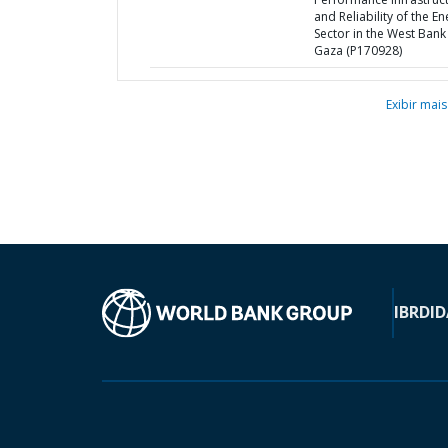
and Reliability of the E
Sector in the West Bank
Gaza (P170928)
Exibir mais
IBRD
ID