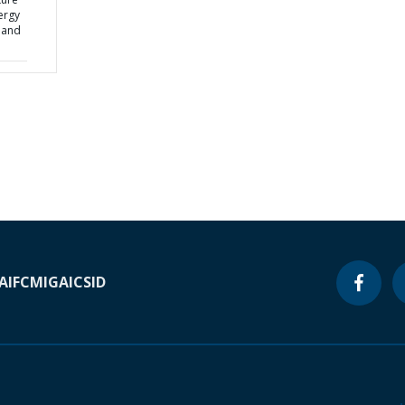
nergy
 and
A
IFC
MIGA
ICSID