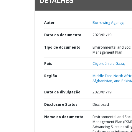
DETALHES
Autor
Borrowing Agency;
Data do documento
2023/01/19
TIpo de documento
Environmental and Soci
Management Plan
País
Cisjordânia e Gaza,
Região
Middle East, North Afric
Afghanistan, and Pakist
Data de divulgação
2023/01/19
Disclosure Status
Disclosed
Nome do documento
Environmental and Soci
Management Plan (ESMP
Advancing Sustainability
Performance Infrastruc