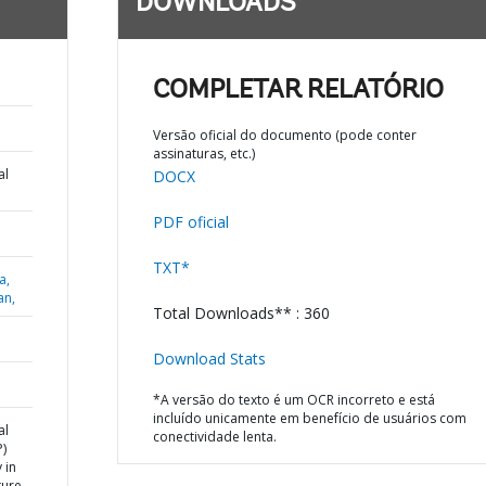
DOWNLOADS
COMPLETAR RELATÓRIO
Versão oficial do documento (pode conter
assinaturas, etc.)
al
DOCX
PDF oficial
TXT*
a,
an,
Total Downloads** : 360
Download Stats
*A versão do texto é um OCR incorreto e está
incluído unicamente em benefício de usuários com
al
conectividade lenta.
)
 in
ture