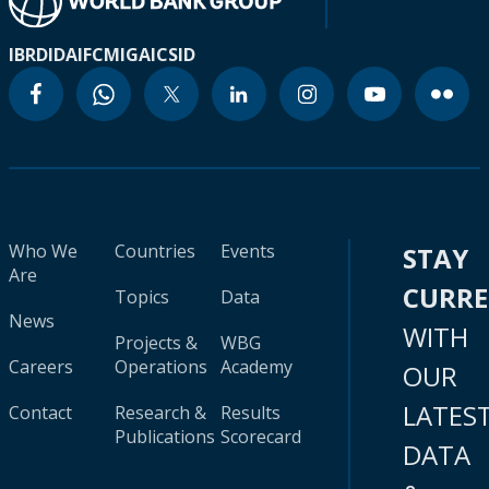
IBRD
IDA
IFC
MIGA
ICSID
Who We
Countries
Events
STAY
Are
CURR
Topics
Data
News
WITH
Projects &
WBG
Careers
Operations
Academy
OUR
LATES
Contact
Research &
Results
Publications
Scorecard
DATA