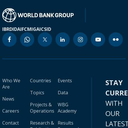
IBRD
IDA
IFC
MIGA
ICSID
Who We
Countries
Events
STAY
Are
CURR
Topics
Data
News
WITH
Projects &
WBG
Careers
Operations
Academy
OUR
LATES
Contact
Research &
Results