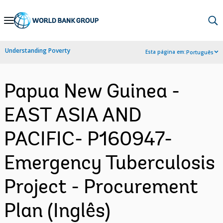
Skip
to
Main
Understanding Poverty
Esta página em:
Português
Navigation
Papua New Guinea -
EAST ASIA AND
PACIFIC- P160947-
Emergency Tuberculosis
Project - Procurement
Plan (Inglês)