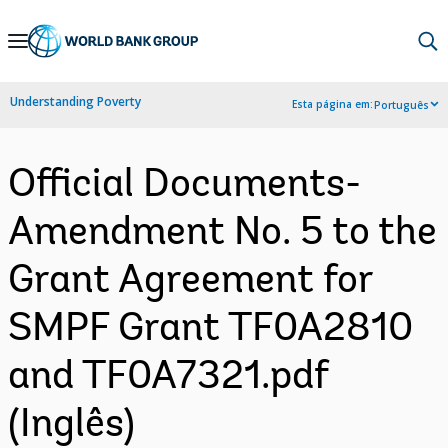
Skip
to
Main
Understanding Poverty
Esta página em:
Português
Navigation
Official Documents-
Amendment No. 5 to the
Grant Agreement for
SMPF Grant TF0A2810
and TF0A7321.pdf
(Inglês)