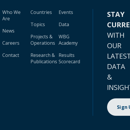
Who We
Countries
Events
STAY
Are
CURR
Topics
Data
News
WITH
Projects &
WBG
Careers
Operations
Academy
OUR
LATES
Contact
Research &
Results
Publications
Scorecard
DATA
&
INSIGH
Sign