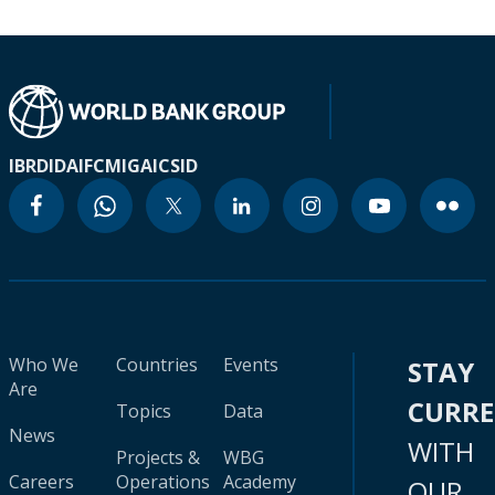
IBRD
IDA
IFC
MIGA
ICSID
Who We
Countries
Events
STAY
Are
CURR
Topics
Data
News
WITH
Projects &
WBG
Careers
Operations
Academy
OUR