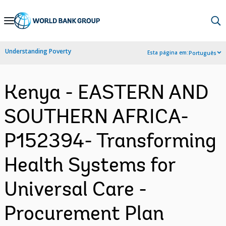
Skip
to
Main
Understanding Poverty
Esta página em:
Português
Navigation
Kenya - EASTERN AND
SOUTHERN AFRICA-
P152394- Transforming
Health Systems for
Universal Care -
Procurement Plan