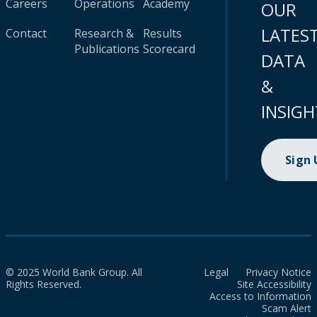
Careers
Operations
Academy
OUR
LATES
Contact
Research &
Results
Publications
Scorecard
DATA
&
INSIGH
Sign
© 2025 World Bank Group. All
Legal
Privacy Notice
Rights Reserved.
Site Accessibility
Access to Information
Scam Alert