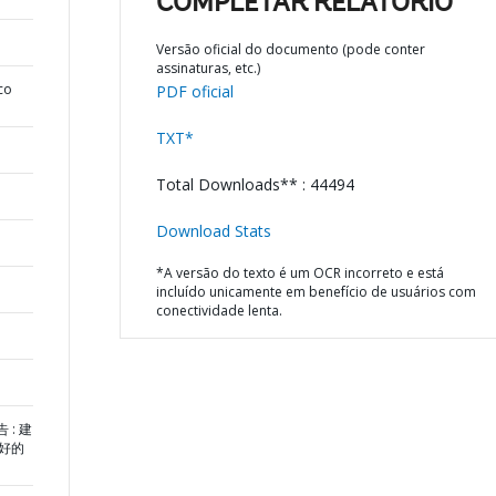
COMPLETAR RELATÓRIO
Versão oficial do documento (pode conter
assinaturas, etc.)
co
PDF oficial
TXT*
Total Downloads** : 44494
Download Stats
*A versão do texto é um OCR incorreto e está
incluído unicamente em benefício de usuários com
conectividade lenta.
 : 建
好的