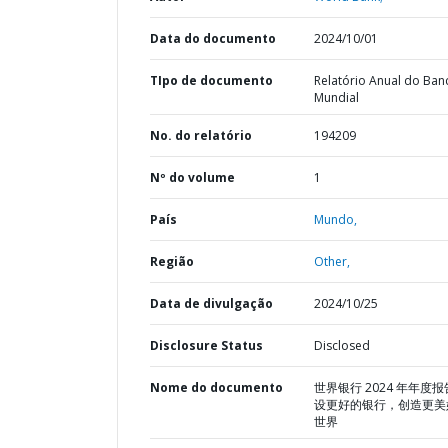
Data do documento
2024/10/01
TIpo de documento
Relatório Anual do Ban
Mundial
No. do relatório
194209
Nº do volume
1
País
Mundo,
Região
Other,
Data de divulgação
2024/10/25
Disclosure Status
Disclosed
Nome do documento
世界银行 2024 年年度报告
设更好的银行，创造更美
世界