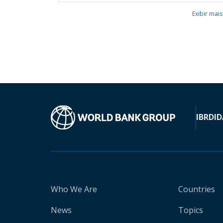
Exibir mais
IBRD
ID
Who We Are
Countries
News
Topics