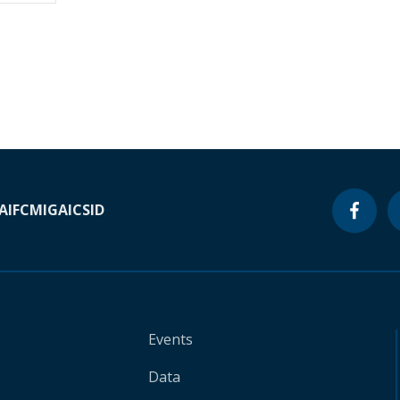
A
IFC
MIGA
ICSID
Events
Data