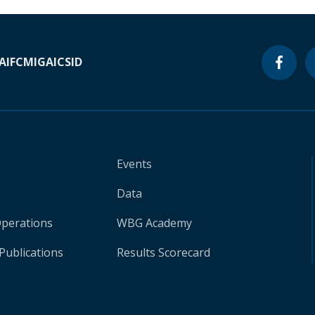
A
IFC
MIGA
ICSID
Events
Data
Operations
WBG Academy
Publications
Results Scorecard