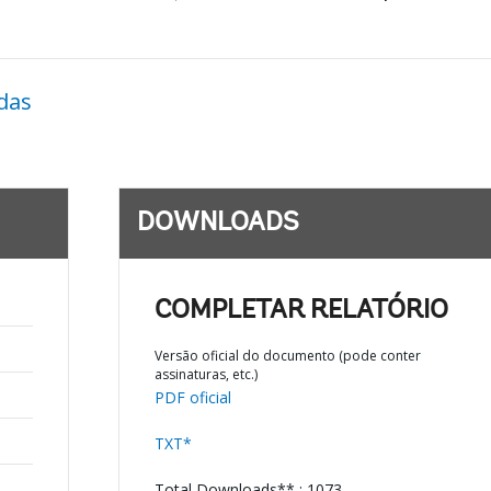
das
DOWNLOADS
COMPLETAR RELATÓRIO
Versão oficial do documento (pode conter
assinaturas, etc.)
PDF oficial
TXT*
Total Downloads** : 1073