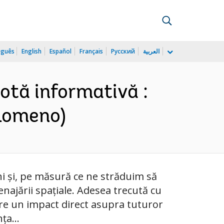
uguês
English
Español
Français
Русский
العربية
otă informativă :
(Romeno)
ni și, pe măsură ce ne străduim să
najării spațiale. Adesea trecută cu
are un impact direct asupra tuturor
ța...