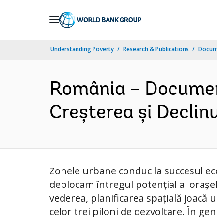
Skip
to
Main
Understanding Poverty
Research & Publications
Docume
Navigation
România – Document
Creșterea și Declin
Zonele urbane conduc la succesul eco
deblocam întregul potențial al orașel
vederea, planificarea spațială joacă 
celor trei piloni de dezvoltare. În gen