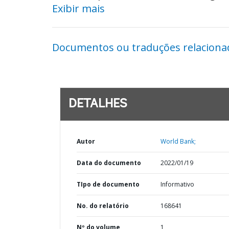
Exibir mais
Documentos ou traduções relaciona
DETALHES
Autor
World Bank;
Data do documento
2022/01/19
TIpo de documento
Informativo
No. do relatório
168641
Nº do volume
1