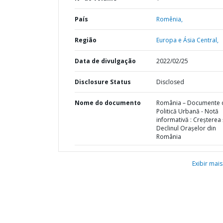
País
Romênia,
Região
Europa e Ásia Central,
Data de divulgação
2022/02/25
Disclosure Status
Disclosed
Nome do documento
România – Documente 
Politică Urbană - Notă
informativă : Creșterea 
Declinul Orașelor din
România
Exibir mais