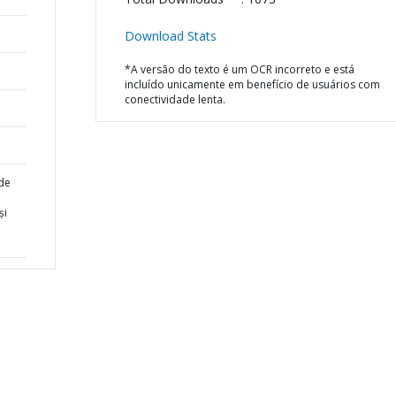
Download Stats
*A versão do texto é um OCR incorreto e está
incluído unicamente em benefício de usuários com
conectividade lenta.
de
și