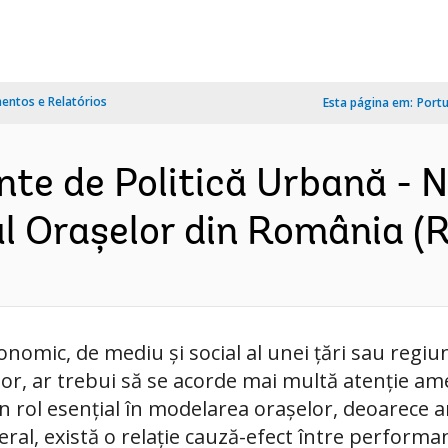
ntos e Relatórios
Esta página em:
Port
e de Politică Urbană - N
ul Orașelor din România 
nomic, de mediu și social al unei țări sau regiu
or, ar trebui să se acorde mai multă atenție ame
un rol esențial în modelarea orașelor, deoarece 
eral, există o relație cauză-efect între performan