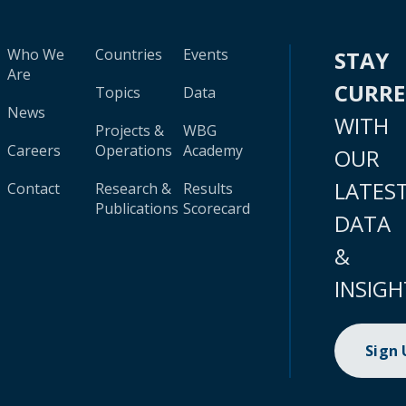
Who We
Countries
Events
STAY
Are
CURR
Topics
Data
News
WITH
Projects &
WBG
Careers
Operations
Academy
OUR
LATES
Contact
Research &
Results
Publications
Scorecard
DATA
&
INSIGH
Sign