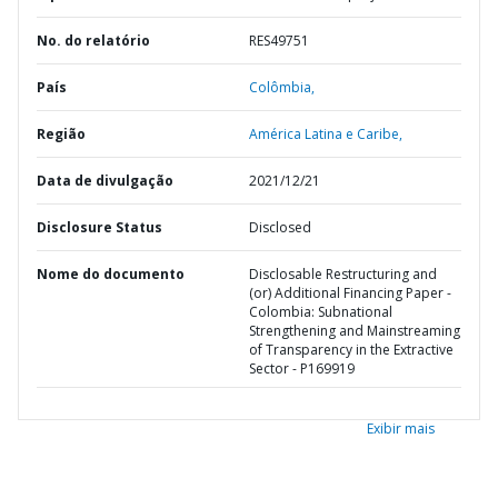
No. do relatório
RES49751
País
Colômbia,
Região
América Latina e Caribe,
Data de divulgação
2021/12/21
Disclosure Status
Disclosed
Nome do documento
Disclosable Restructuring and
(or) Additional Financing Paper -
Colombia: Subnational
Strengthening and Mainstreaming
of Transparency in the Extractive
Sector - P169919
Exibir mais