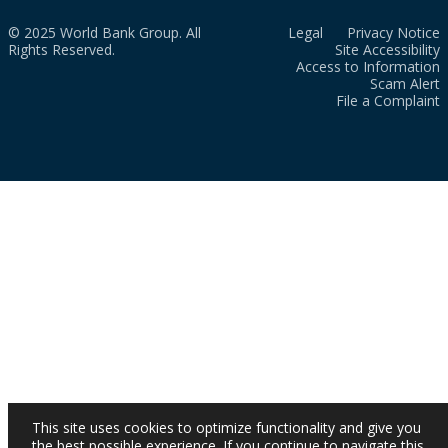
© 2025 World Bank Group. All
Legal
Privacy Notice
Rights Reserved.
Site Accessibility
Access to Information
Scam Alert
File a Complaint
This site uses cookies to optimize functionality and give you
the best possible experience. If you continue to navigate this