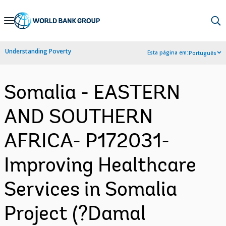
Skip
to
Main
Understanding Poverty
Esta página em:
Português
Navigation
Somalia - EASTERN
AND SOUTHERN
AFRICA- P172031-
Improving Healthcare
Services in Somalia
Project (?Damal