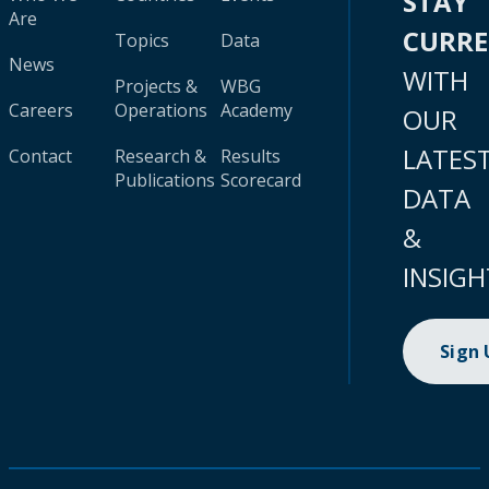
STAY
Are
CURR
Topics
Data
News
WITH
Projects &
WBG
Careers
Operations
Academy
OUR
LATES
Contact
Research &
Results
Publications
Scorecard
DATA
&
INSIGH
Sign