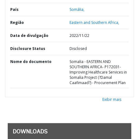
País
Somália,
Região
Eastern and Southern Africa,
Data de divulgação
2022/11/22
Disclosure Status
Disclosed
Nome do documento
Somalia - EASTERN AND
SOUTHERN AFRICA- P172031-
Improving Healthcare Services in
Somalia Project (?Damal
Caafimaad?) - Procurement Plan
Exibir mais
DOWNLOADS