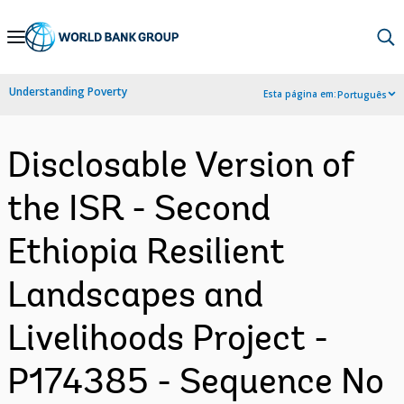
Skip
to
Main
Understanding Poverty
Esta página em:
Português
Navigation
Disclosable Version of
the ISR - Second
Ethiopia Resilient
Landscapes and
Livelihoods Project -
P174385 - Sequence No