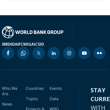
IBRD
IDA
IFC
MIGA
ICSID
Who We
Countries
Events
STAY
Are
CURR
Topics
Data
News
WITH
Projects &
WBG