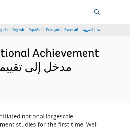
uguês
English
Español
Français
Русский
العربية
ational Achievement
itiated national largescale
ent studies for the first time. Well-