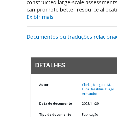
constructed large-scale assessments 
can promote better resource allocati
Exibir mais
Documentos ou traduções relaciona
DETALHES
Autor
Clarke, Margaret M.;
Luna Bazaldua, Diego
Armando;
Data do documento
2023/11/29
TIpo de documento
Publicação