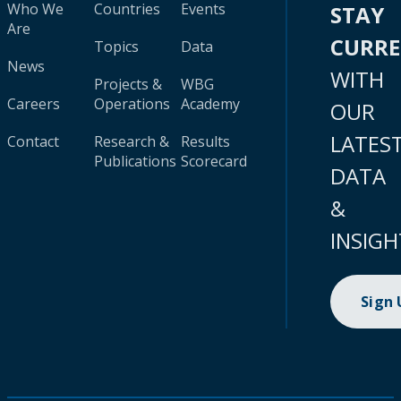
Who We
Countries
Events
STAY
Are
CURR
Topics
Data
News
WITH
Projects &
WBG
Careers
Operations
Academy
OUR
LATES
Contact
Research &
Results
Publications
Scorecard
DATA
&
INSIGH
Sign