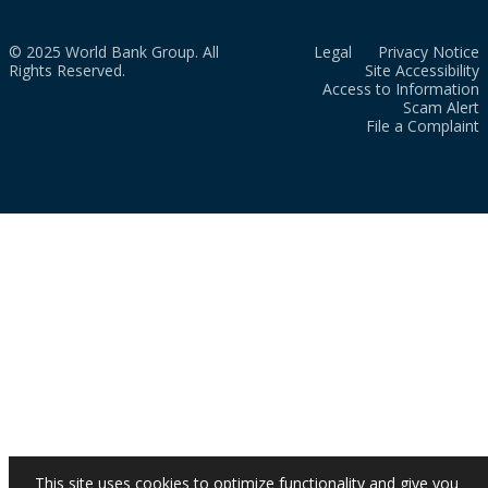
© 2025 World Bank Group. All
Legal
Privacy Notice
Rights Reserved.
Site Accessibility
Access to Information
Scam Alert
File a Complaint
This site uses cookies to optimize functionality and give you