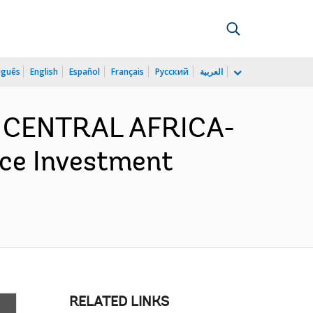
uguês
English
Español
Français
Русский
العربية
D CENTRAL AFRICA-
nce Investment
RELATED LINKS