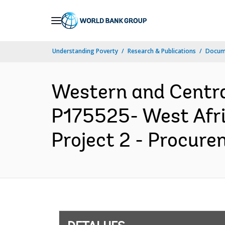
Skip
to
Main
Understanding Poverty
Research & Publications
Docume
Navigation
Western and Centr
P175525- West Afri
Project 2 - Procure