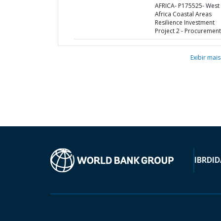
AFRICA- P175525- West
Africa Coastal Areas
Resilience Investment
Project 2 - Procurement
Exibir mais
IBRD
ID