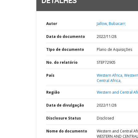
DETALHES
Autor
Jallow, Bubacarr;
Data do documento
2022/11/28
TIpo de documento
Plano de Aquisições
No. do relatório
STEP72905
País
Western Africa,
Wester
Central Africa,
Região
Western and Central Afr
Data de divulgação
2022/11/28
Disclosure Status
Disclosed
Nome do documento
Western and Central Afr
WESTERN AND CENTRA