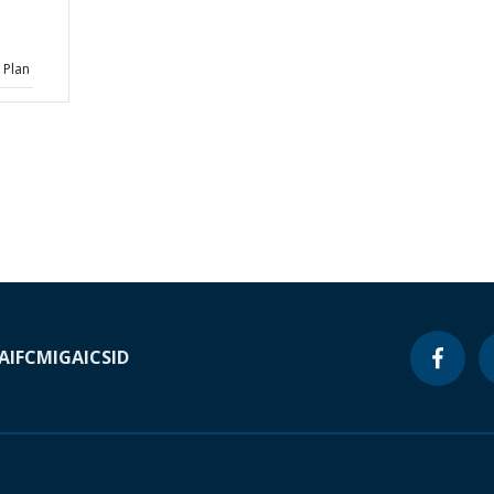
 Plan
A
IFC
MIGA
ICSID