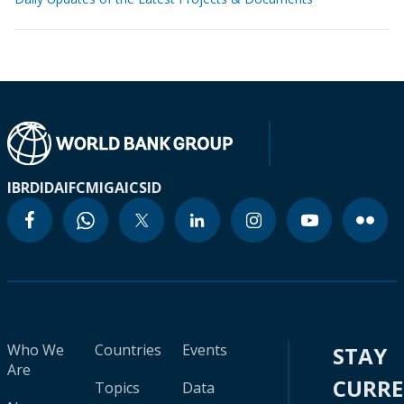
IBRD
IDA
IFC
MIGA
ICSID
Who We
Countries
Events
STAY
Are
CURR
Topics
Data