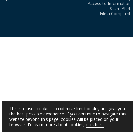
Access to Information
Scam Alert
File a Complaint
This site uses cookies to optimize functionality and give you
the best possible experience. If you continue to navigate this
website beyond this page, cookies will be placed on your
browser. To learn more about cookies,
click here
.