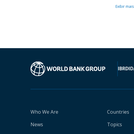
Exibir mais
IBRD
ID
Who We Are
Countries
News
Topics