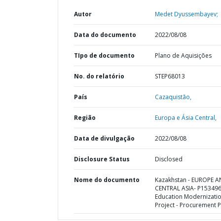
Autor
Medet Dyussembayev;
Data do documento
2022/08/08
TIpo de documento
Plano de Aquisições
No. do relatório
STEP68013
País
Cazaquistão,
Região
Europa e Ásia Central,
Data de divulgação
2022/08/08
Disclosure Status
Disclosed
Nome do documento
Kazakhstan - EUROPE 
CENTRAL ASIA- P153496
Education Modernizati
Project - Procurement P