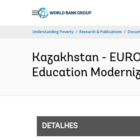
Skip
to
Main
Understanding Poverty
Research & Publications
Docume
Navigation
Kazakhstan - EUR
Education Moderniza
DETALHES