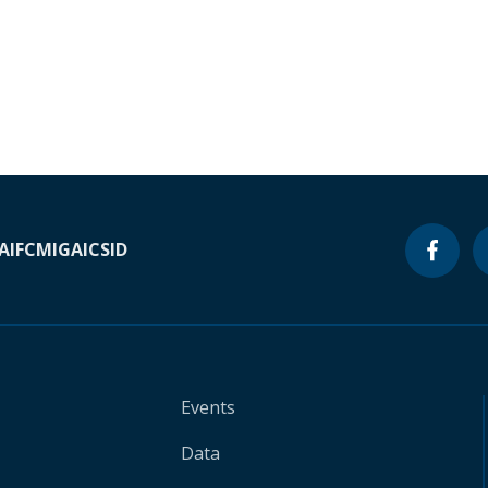
A
IFC
MIGA
ICSID
Events
Data