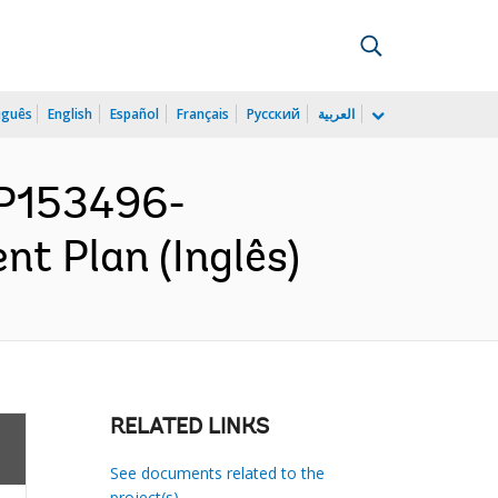
uguês
English
Español
Français
Русский
العربية
P153496-
t Plan (Inglês)
RELATED LINKS
See documents related to the
project(s)