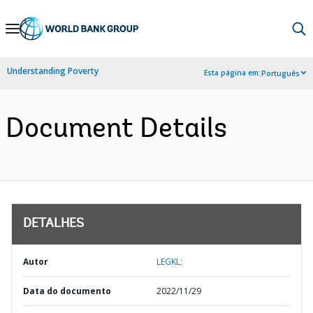
Skip
to
Main
Understanding Poverty
Esta página em:
Português
Navigation
Document Details
DETALHES
Autor
LEGKL;
Data do documento
2022/11/29