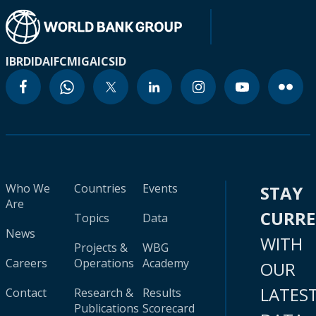
IBRD
IDA
IFC
MIGA
ICSID
Who We
Countries
Events
STAY
Are
CURR
Topics
Data
News
WITH
Projects &
WBG
Careers
Operations
Academy
OUR
LATES
Contact
Research &
Results
Publications
Scorecard