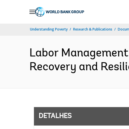
Skip
to
Main
Understanding Poverty
Research & Publications
Docume
Navigation
Labor Management 
Recovery and Resili
DETALHES