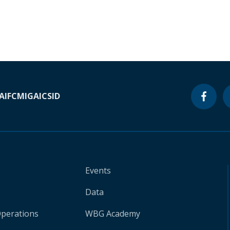
A
IFC
MIGA
ICSID
Events
Data
Operations
WBG Academy