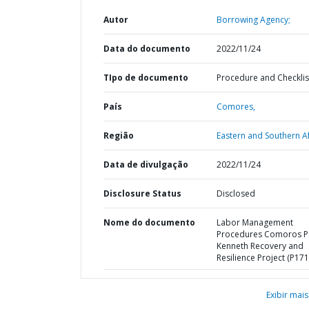
Autor
Borrowing Agency;
Data do documento
2022/11/24
TIpo de documento
Procedure and Checklis
País
Comores,
Região
Eastern and Southern Af
Data de divulgação
2022/11/24
Disclosure Status
Disclosed
Nome do documento
Labor Management
Procedures Comoros P
Kenneth Recovery and
Resilience Project (P17
Exibir mais