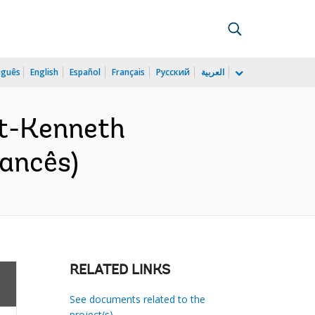
uguês
English
Español
Français
Русский
العربية
t-Kenneth
rancês)
RELATED LINKS
See documents related to the
project(s)