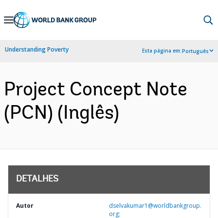
Skip
to
Main
Understanding Poverty
Esta página em:
Português
Navigation
Project Concept Note
(PCN) (Inglês)
DETALHES
Autor
dselvakumar1@worldbankgroup.
org;