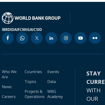
IBRD
IDA
IFC
MIGA
ICSID
Who We
Countries
Events
STAY
Are
CURR
Topics
Data
News
WITH
Projects &
WBG
Careers
Operations
Academy
OUR