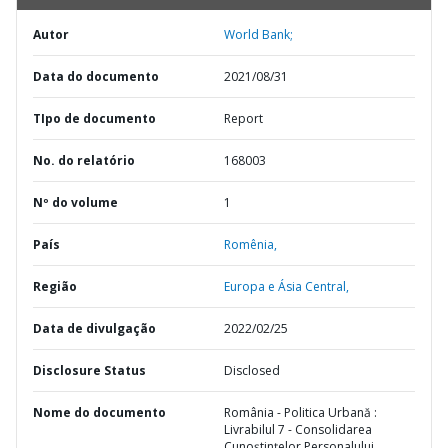
Autor
World Bank;
Data do documento
2021/08/31
TIpo de documento
Report
No. do relatório
168003
Nº do volume
1
País
Romênia,
Região
Europa e Ásia Central,
Data de divulgação
2022/02/25
Disclosure Status
Disclosed
Nome do documento
România - Politica Urbană :
Livrabilul 7 - Consolidarea
Cunoștințelor Personalului