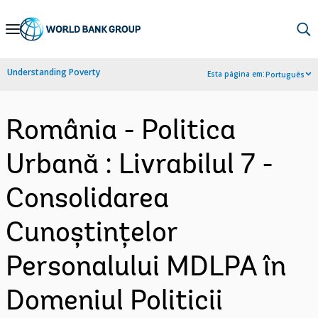
Skip
to
Main
Understanding Poverty
Esta página em:
Português
Navigation
România - Politica
Urbană : Livrabilul 7 -
Consolidarea
Cunoștințelor
Personalului MDLPA în
Domeniul Politicii