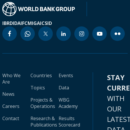
IBRD
IDA
IFC
MIGA
ICSID
Who We
Countries
Events
STAY
Are
CURR
Topics
Data
News
WITH
Projects &
WBG
Careers
Operations
Academy
OUR
LATES
Contact
Research &
Results
Publications
Scorecard
DATA