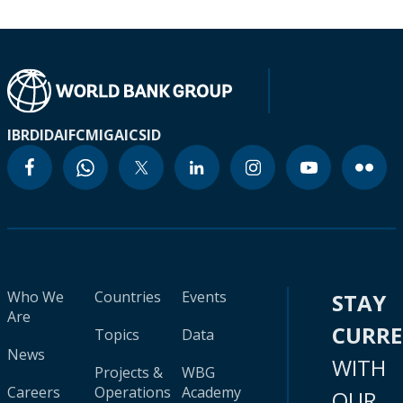
IBRD
IDA
IFC
MIGA
ICSID
Who We
Countries
Events
STAY
Are
CURR
Topics
Data
News
WITH
Projects &
WBG
Careers
Operations
Academy
OUR