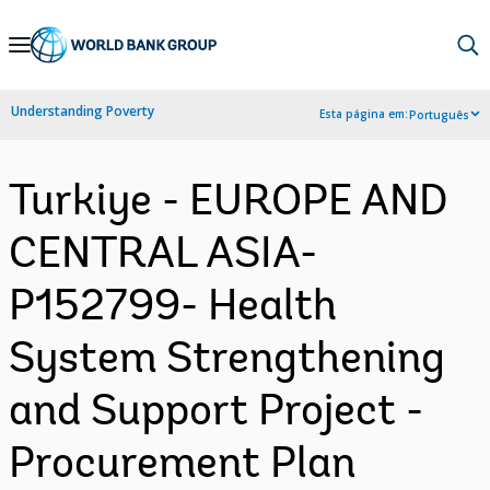
Skip
to
Main
Understanding Poverty
Esta página em:
Português
Navigation
Turkiye - EUROPE AND
CENTRAL ASIA-
P152799- Health
System Strengthening
and Support Project -
Procurement Plan