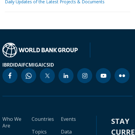
Daily Updates of the Latest Projects & Documents
IBRD
IDA
IFC
MIGA
ICSID
Who We
Countries
Events
STAY
Are
CURR
Topics
Data