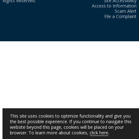
Rights Reserved.
Site Accessibility
Access to Information
Scam Alert
File a Complaint
This site uses cookies to optimize functionality and give you
the best possible experience. If you continue to navigate this
website beyond this page, cookies will be placed on your
browser. To learn more about cookies,
click here
.