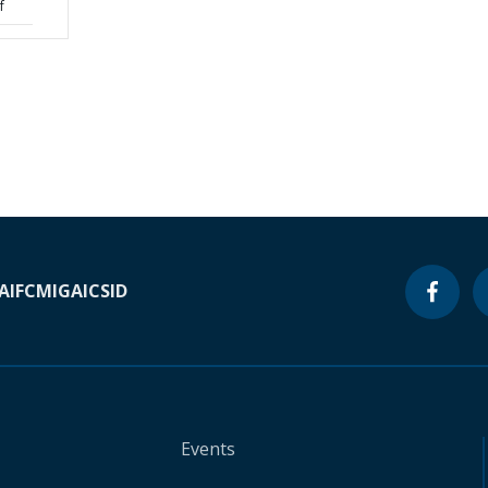
f
A
IFC
MIGA
ICSID
Events