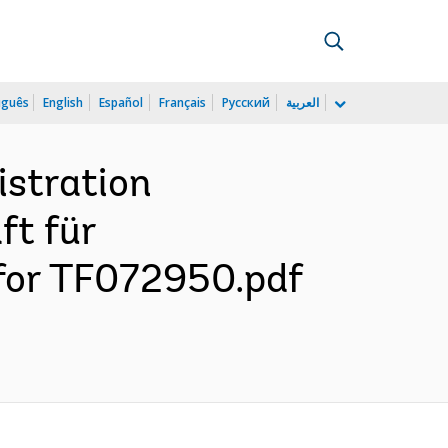
uguês
English
Español
Français
Русский
العربية
stration
ft für
for TF072950.pdf