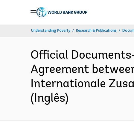
Skip
to
Main
Understanding Poverty
Research & Publications
Docume
Navigation
Official Documents
Agreement between 
Internationale Zu
(Inglês)