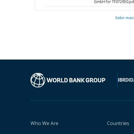
GmbH for TF072950.pd
Exibir mais
IBRD
ID
Who We Are
Countries