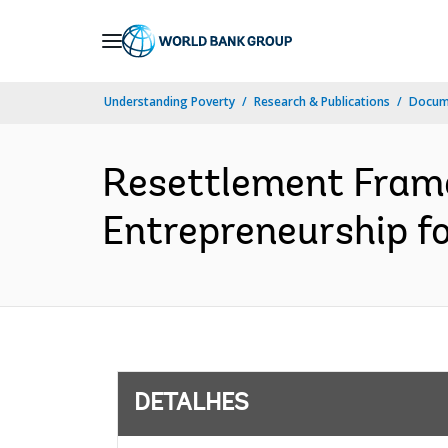
Skip
to
Main
Understanding Poverty
Research & Publications
Docume
Navigation
Resettlement Fram
Entrepreneurship fo
DETALHES