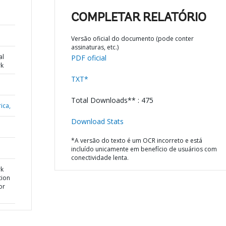
COMPLETAR RELATÓRIO
Versão oficial do documento (pode conter
assinaturas, etc.)
al
PDF oficial
k
TXT*
Total Downloads** : 475
ica,
Download Stats
*A versão do texto é um OCR incorreto e está
incluído unicamente em benefício de usuários com
conectividade lenta.
rk
tion
or