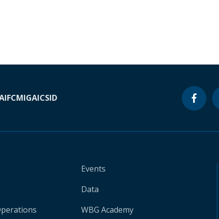
A
IFC
MIGA
ICSID
Events
Data
Operations
WBG Academy