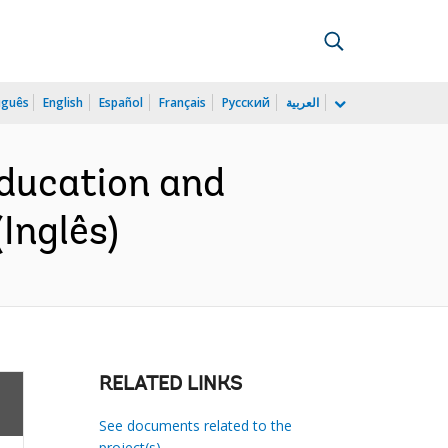
uguês
English
Español
Français
Русский
العربية
ducation and
Inglês)
RELATED LINKS
See documents related to the
project(s)