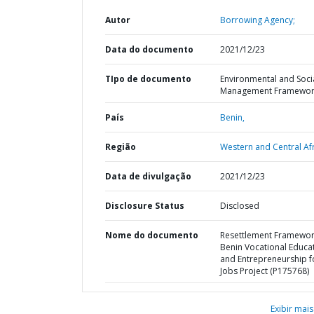
Autor
Borrowing Agency;
Data do documento
2021/12/23
TIpo de documento
Environmental and Soci
Management Framewor
País
Benin,
Região
Western and Central Afr
Data de divulgação
2021/12/23
Disclosure Status
Disclosed
Nome do documento
Resettlement Framewo
Benin Vocational Educa
and Entrepreneurship f
Jobs Project (P175768)
Exibir mais