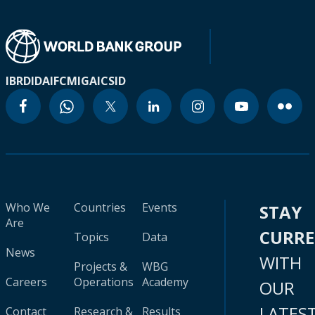
IBRD
IDA
IFC
MIGA
ICSID
Who We
Countries
Events
STAY
Are
CURR
Topics
Data
News
WITH
Projects &
WBG
Careers
Operations
Academy
OUR
LATES
Contact
Research &
Results