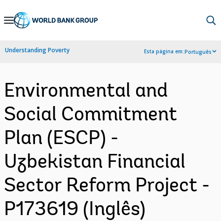
Skip
to
Main
Understanding Poverty
Esta página em:
Português
Navigation
Environmental and
Social Commitment
Plan (ESCP) -
Uzbekistan Financial
Sector Reform Project -
P173619 (Inglês)