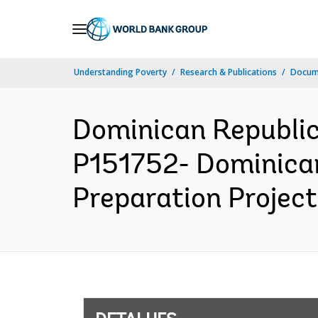
Skip
to
Main
Understanding Poverty
Research & Publications
Docume
Navigation
Dominican Republi
P151752- Dominica
Preparation Project