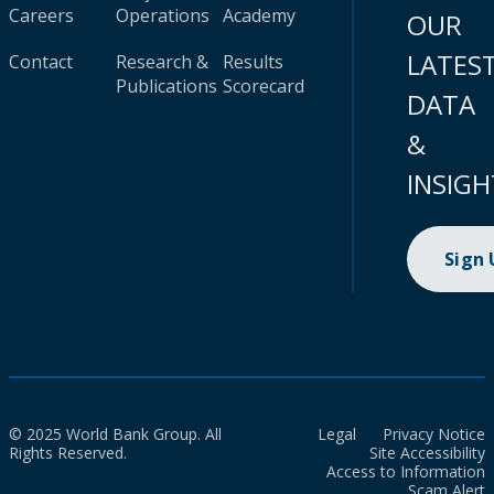
Careers
Operations
Academy
OUR
LATES
Contact
Research &
Results
Publications
Scorecard
DATA
&
INSIGH
Sign
© 2025 World Bank Group. All
Legal
Privacy Notice
Rights Reserved.
Site Accessibility
Access to Information
Scam Alert