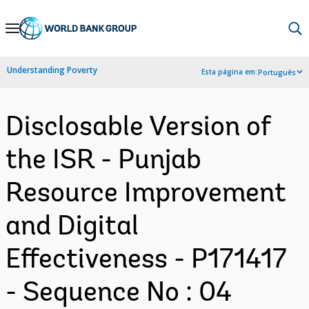
Skip
to
Main
Understanding Poverty
Esta página em:
Português
Navigation
Disclosable Version of
the ISR - Punjab
Resource Improvement
and Digital
Effectiveness - P171417
- Sequence No : 04