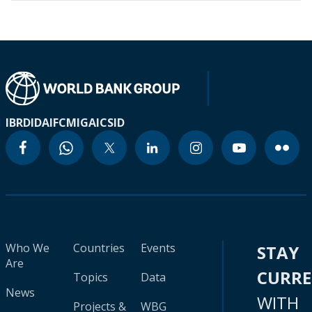
IBRD
IDA
IFC
MIGA
ICSID
Who We
Countries
Events
STAY
Are
CURR
Topics
Data
News
WITH
Projects &
WBG