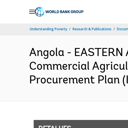
Skip
to
Main
Understanding Poverty
Research & Publications
Docume
Navigation
Angola - EASTERN
Commercial Agricul
Procurement Plan (I