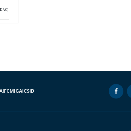
PDAC)
A
IFC
MIGA
ICSID