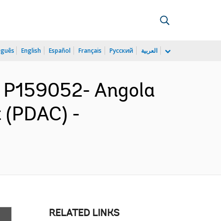
uguês
English
Español
Français
Русский
العربية
 P159052- Angola
 (PDAC) -
RELATED LINKS