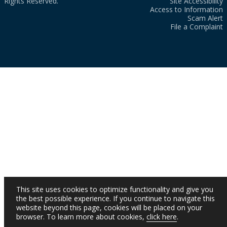
Rights Reserved.
Site Accessibility
Access to Information
Scam Alert
File a Complaint
This site uses cookies to optimize functionality and give you
the best possible experience. If you continue to navigate this
website beyond this page, cookies will be placed on your
browser. To learn more about cookies,
click here
.