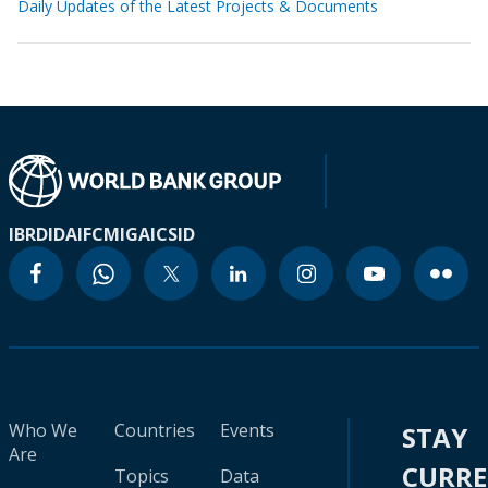
Daily Updates of the Latest Projects & Documents
IBRD
IDA
IFC
MIGA
ICSID
Who We
Countries
Events
STAY
Are
CURR
Topics
Data