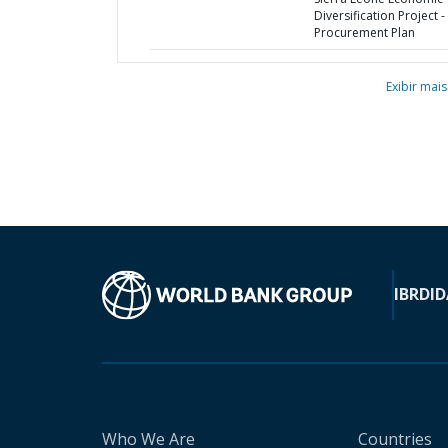
Diversification Project -
Procurement Plan
Exibir mais
IBRD
ID
Who We Are
Countries