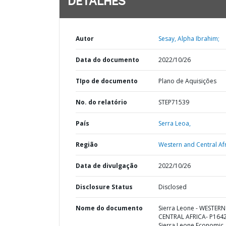
DETALHES
Autor
Sesay, Alpha Ibrahim;
Data do documento
2022/10/26
TIpo de documento
Plano de Aquisições
No. do relatório
STEP71539
País
Serra Leoa,
Região
Western and Central Afr
Data de divulgação
2022/10/26
Disclosure Status
Disclosed
Nome do documento
Sierra Leone - WESTER
CENTRAL AFRICA- P164
Sierra Leone Economic