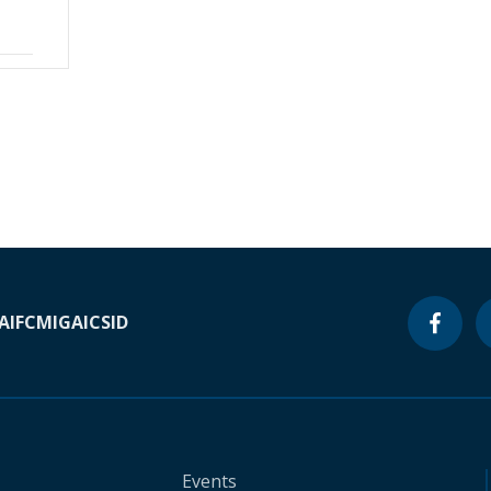
A
IFC
MIGA
ICSID
Events