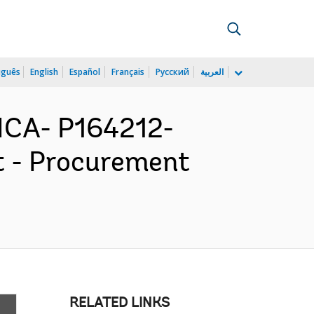
uguês
English
Español
Français
Русский
العربية
ICA- P164212-
ct - Procurement
RELATED LINKS