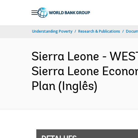
Skip
to
Main
Understanding Poverty
Research & Publications
Docume
Navigation
Sierra Leone - W
Sierra Leone Econom
Plan (Inglês)