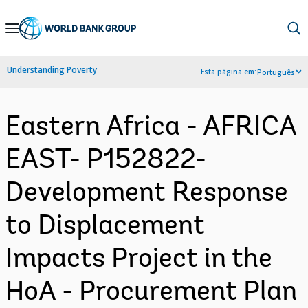
Skip
to
Main
Understanding Poverty
Esta página em:
Português
Navigation
Eastern Africa - AFRICA
EAST- P152822-
Development Response
to Displacement
Impacts Project in the
HoA - Procurement Plan