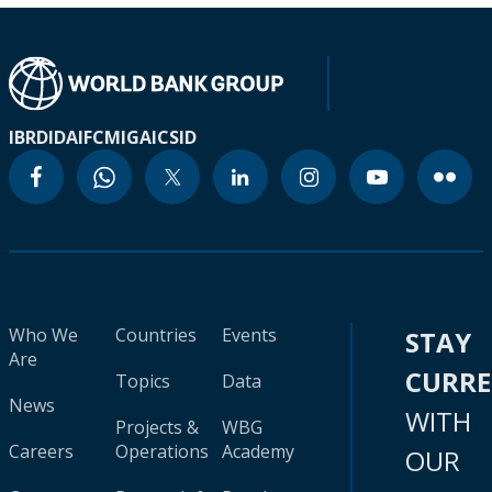
IBRD
IDA
IFC
MIGA
ICSID
Who We
Countries
Events
STAY
Are
CURR
Topics
Data
News
WITH
Projects &
WBG
Careers
Operations
Academy
OUR