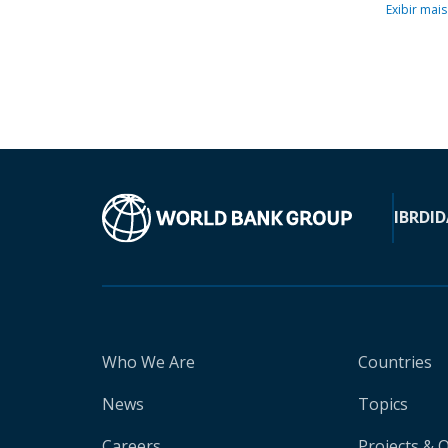
Exibir mais
IBRD
ID
Who We Are
Countries
News
Topics
Careers
Projects & 