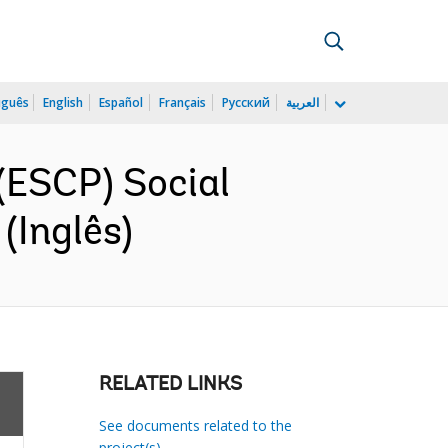
uguês
English
Español
Français
Русский
العربية
(ESCP) Social
(Inglês)
RELATED LINKS
See documents related to the
project(s)