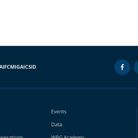
A
IFC
MIGA
ICSID
Events
Data
Operations
WBG Academy