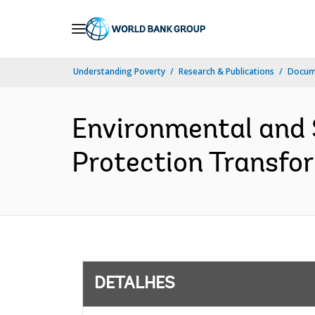
Skip
to
Main
Understanding Poverty
Research & Publications
Docume
Navigation
Environmental and 
Protection Transfor
DETALHES