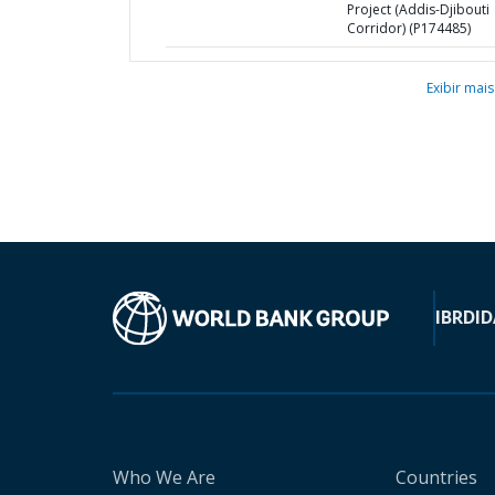
Project (Addis-Djibouti
Corridor) (P174485)
Exibir mais
IBRD
ID
Who We Are
Countries