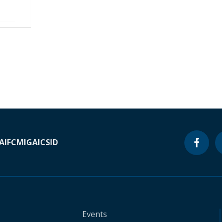
A
IFC
MIGA
ICSID
Events