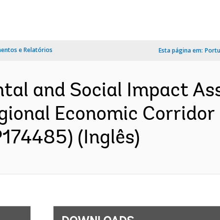
ntos e Relatórios
Esta página em:
Port
tal and Social Impact As
egional Economic Corridor
P174485) (Inglês)