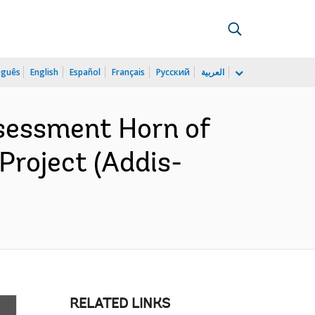
uguês
English
Español
Français
Русский
العربية
sessment Horn of
 Project (Addis-
RELATED LINKS