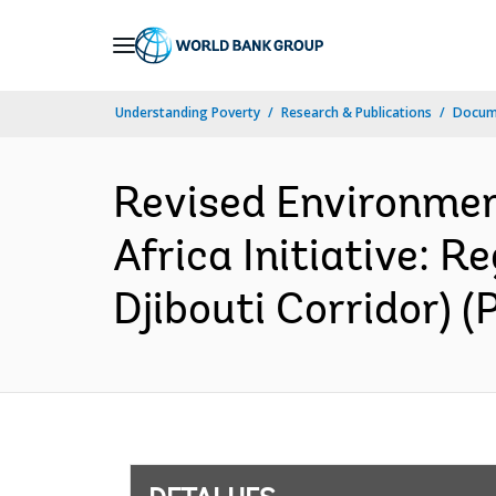
Skip
to
Main
Understanding Poverty
Research & Publications
Docume
Navigation
Revised Environmen
Africa Initiative: R
Djibouti Corridor) (