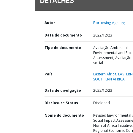
DETALHES
Autor
Borrowing Agency;
Data do documento
2022/12/23
TIpo de documento
Avaliação Ambiental;
Environmental and Soci
Assessment; Avaliação
social
País
Eastern Africa,
EASTERN
SOUTHERN AFRICA,
Data de divulgação
2022/12/23
Disclosure Status
Disclosed
Nome do documento
Revised Environmental
Social Impact Assessme
Horn of Africa Initiative:
Regional Economic Cor