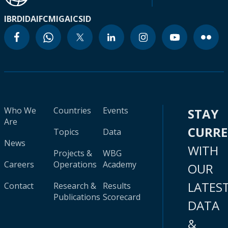
IBRD
IDA
IFC
MIGA
ICSID
Who We
Countries
Events
STAY
Are
CURR
Topics
Data
News
WITH
Projects &
WBG
Careers
Operations
Academy
OUR
LATES
Contact
Research &
Results
Publications
Scorecard
DATA
&