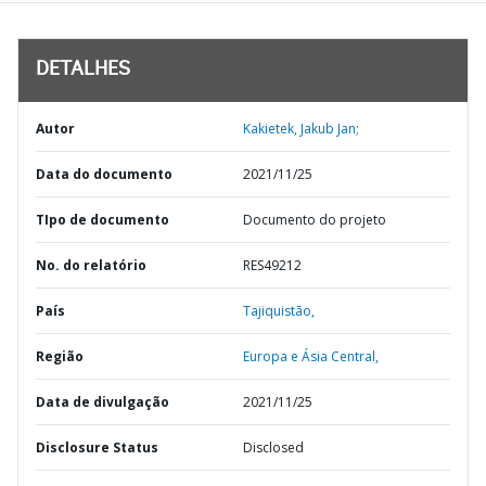
DETALHES
Autor
Kakietek, Jakub Jan;
Data do documento
2021/11/25
TIpo de documento
Documento do projeto
No. do relatório
RES49212
País
Tajiquistão,
Região
Europa e Ásia Central,
Data de divulgação
2021/11/25
Disclosure Status
Disclosed