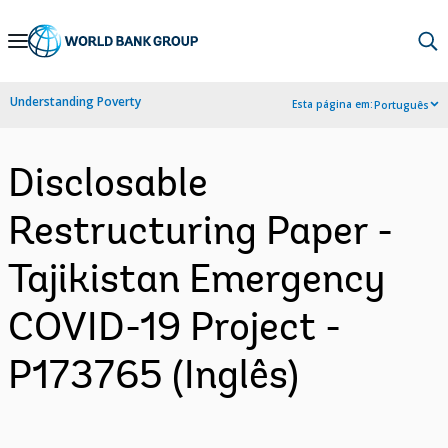
Skip
to
Main
Understanding Poverty
Esta página em:
Português
Navigation
Disclosable
Restructuring Paper -
Tajikistan Emergency
COVID-19 Project -
P173765 (Inglês)