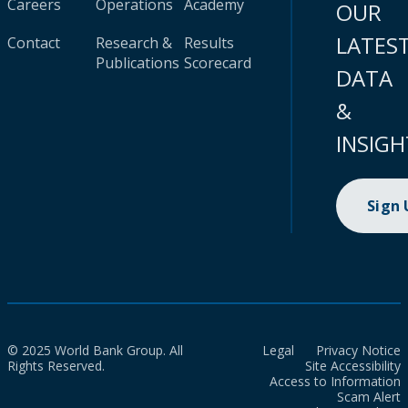
Careers
Operations
Academy
OUR
LATES
Contact
Research &
Results
Publications
Scorecard
DATA
&
INSIGH
Sign
© 2025 World Bank Group. All
Legal
Privacy Notice
Rights Reserved.
Site Accessibility
Access to Information
Scam Alert