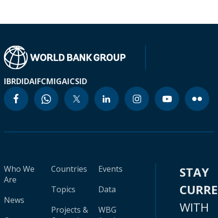
IBRD
IDA
IFC
MIGA
ICSID
Who We
Countries
Events
STAY
Are
CURR
Topics
Data
News
WITH
Projects &
WBG